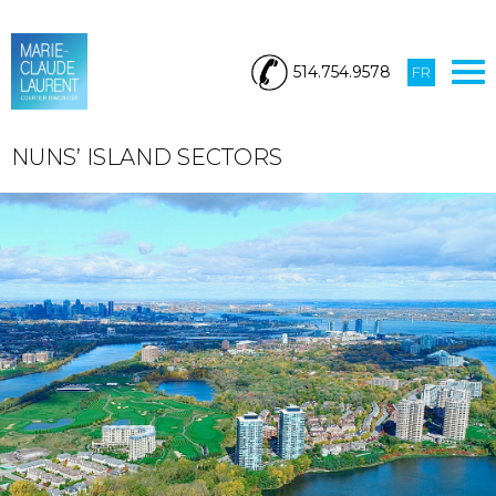
514.754.9578
FR
NUNS’ ISLAND SECTORS